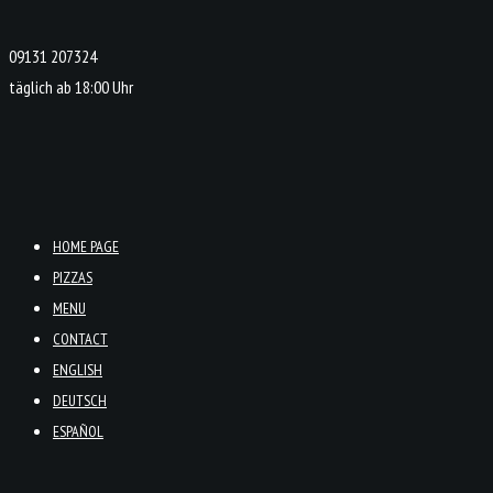
09131 207324
täglich ab 18:00 Uhr
HOME PAGE
PIZZAS
MENU
CONTACT
ENGLISH
DEUTSCH
ESPAÑOL