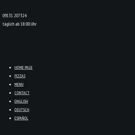
09131 207324
täglich ab 18:00 Uhr
HOME PAGE
PIZZAS
MENU
CONTACT
ENGLISH
DEUTSCH
ESPAÑOL