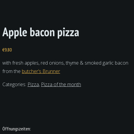
Apple bacon pizza
€
9,80
with fresh apples, red onions, thyme & smoked garlic bacon
from the
butcher’s Brunner
Categories:
Pizza
,
Pizza of the month
Öffnungszeiten: